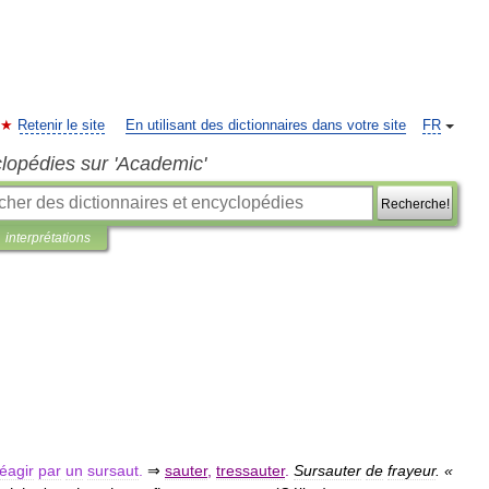
Retenir le site
En utilisant des dictionnaires dans votre site
FR
clopédies sur 'Academic'
Recherche!
interprétations
réagir
par
un
sursaut
.
⇒
sauter
,
tressauter
.
Sursauter
de
frayeur
. «