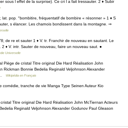
r sous l effet de la surprise). Ce cri l a fait tressauter. 2 ♦ Subir
e
80; lat. pop. °bombitire, fréquentatif de bombire « résonner » 1 ♦ S
sauter, s élancer. Les chamois bondissent dans la montagne. ⇒
rselle
78; de re et sauter 1 ♦ V. tr. Franchir de nouveau en sautant. Le
l. 2 ♦ V. intr. Sauter de nouveau, faire un nouveau saut. ●
die Universelle
l Piège de cristal Titre original Die Hard Réalisation John
lan Rickman Bonnie Bedelia Reginald Veljohnson Alexander
t …
Wikipédia en Français
médie, tranche de vie Manga Type Seinen Auteur Kio
cristal Titre original Die Hard Réalisation John McTiernan Acteurs
e Bedelia Reginald Veljohnson Alexander Godunov Paul Gleason