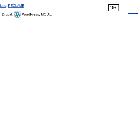
ique
,
RÉCLAME
18+
Drupal,
WordPress, MODx.