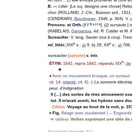
B
. —
Littér
.
[
Le
suj
.
désigne
une
chose
]
Rebo
choc
(
ROLLAND
,
J
.-
Chr
.
,
Buisson
ard
.,
1911
(
CENDRARS
,
Bourlinguer
,
1948
,
p
.
304
).
V
.
Prononc
.
et
Orth
.
:
[
],
(
il
)
sursaute
[-
s
(
RABELAIS
,
Gargantua
,
éd
.
R
.
Calder
et
M
.
Sursaulter
.
V
.
lang
.
Sauter
tout
à
coup
.
Tress
e
e
rel
.
littér
.
:
XIX
s
.
:
a
)
9
,
b
)
29
;
XX
s
.
:
a
)
706
sursauter
[
syʀsote
]
v
.
intr
.
e
ÉTYM
.
1542
,
repris
1842
;
répandu
XIX
;
de
❖
♦
Avoir
un
mouvement
brusque
,
un
sursaut
;
cit
.
14
;
retentir
,
cit
.
6
).
||
La
sonnerie
électri
peur
,
d
'
indignation
.
0
(…)
des
sortes
de
rires
atrocement
exa
tut
.
Il
m
'
avait
averti
,
les
hyènes
sans
dou
Céline
,
Voyage
au
bout
de
la
nuit
,
p
.
15
♦
Fig
.
Réagir
avec
soudaineté
(→
Engourdir
➪
tableau
Verbes
exprimant
une
idée
de
Encyclopédie
Universelle
.
2012
.