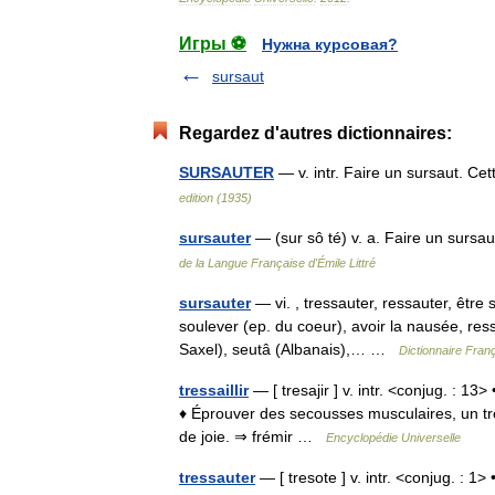
Игры ⚽
Нужна курсовая?
sursaut
Regardez d'autres dictionnaires:
SURSAUTER
— v. intr. Faire un sursaut. Ce
edition (1935)
sursauter
— (sur sô té) v. a. Faire un s
de la Langue Française d'Émile Littré
sursauter
— vi. , tressauter, ressauter, être s
soulever (ep. du coeur), avoir la nausée, res
Saxel), seutâ (Albanais),… …
Dictionnaire Fra
tressaillir
— [ tresajir ] v. intr. <conjug. : 13> 
♦ Éprouver des secousses musculaires, un tress
de joie. ⇒ frémir …
Encyclopédie Universelle
tressauter
— [ tresote ] v. intr. <conjug. : 1> 