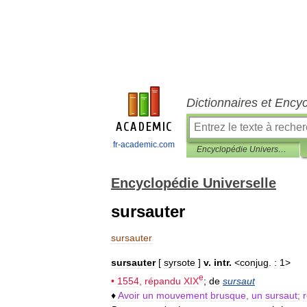
Dictionnaires et Ency
fr-academic.com
Encyclopédie Universelle
Encyclopédie Universelle
sursauter
sursauter
sursauter
[
syrsote
]
v
.
intr
.
<
conjug
.
:
1
>
e
•
1554
,
répandu
XIX
;
de
sursaut
♦
Avoir
un
mouvement
brusque
,
un
sursaut
;