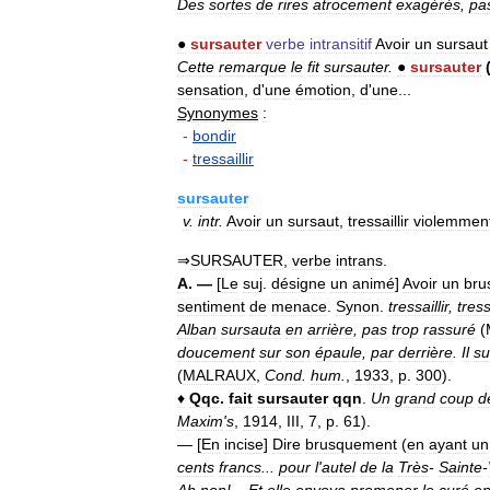
Des
sortes
de
rires
atrocement
exagérés
,
pa
●
sursauter
verbe
intransitif
Avoir
un
sursaut
Cette
remarque
le
fit
sursauter
.
●
sursauter
sensation
,
d
'
une
émotion
,
d
'
une
...
Synonymes
:
-
bondir
-
tressaillir
sursauter
v
.
intr
.
Avoir
un
sursaut
,
tressaillir
violemmen
⇒
SURSAUTER
,
verbe
intrans
.
A
. —
[
Le
suj
.
désigne
un
animé
]
Avoir
un
bru
sentiment
de
menace
.
Synon
.
tressaillir
,
tres
Alban
sursauta
en
arrière
,
pas
trop
rassuré
(
doucement
sur
son
épaule
,
par
derrière
.
Il
su
(
MALRAUX
,
Cond
.
hum
.
,
1933
,
p
.
300
).
♦
Qqc
.
fait
sursauter
qqn
.
Un
grand
coup
d
Maxim
'
s
,
1914
,
III
,
7
,
p
.
61
).
— [
En
incise
]
Dire
brusquement
(
en
ayant
un
cents
francs
...
pour
l
'
autel
de
la
Très
-
Sainte
-
Ah
non
!...
Et
elle
envoya
promener
le
curé
e