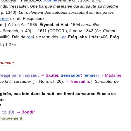
ndir
,
tressauter
.
Une
barque
mal
lestée
qui
sursaute
au
moindre
,
p
.
1348
).
Le
roulement
des
autobus
sursautant
sur
les
pavés
paroir
ex
.
de
Pesquidoux
.
o:t
].
Att
.
ds
Ac
.
1935
.
Étymol
.
et
Hist
.
1594
sursaulter
A
.
Screech
,
p
.
49
) —
1611
(
COTGR
.);
à
nouv
.
1842
(
Ac
.
Compl
.
:
aillir
).
Dér
.
de
(
en
)
sursaut
;
dés
.
-
er
.
Fréq
.
abs
.
littér
.
:
406
.
Fréq
.
,
b
)
1
275
.
sursaut
.
réagir
par
un
sursaut
.
⇒
Sauter
,
tressauter
;
remuer
(→
Madame
,
que
la
fit
sursauter
(→
Nom
,
cit
.
26
).
⇒
Tressaillir
.
||
Sursauter
de
gérés
,
pas
loin
dans
la
nuit
,
me
firent
sursauter
.
Et
cela
se
te
.
7
.
,
cit
.
10
).
⇒
Bondir
.
mouvement
.