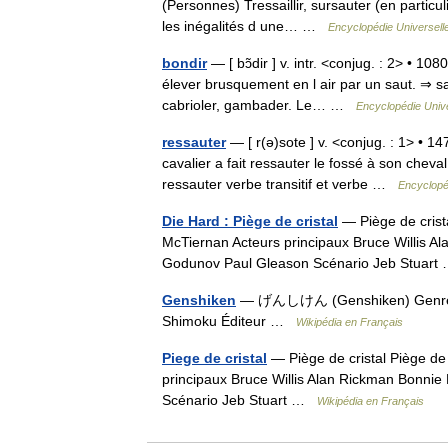
(Personnes) Tressaillir, sursauter (en particulie
les inégalités d une… …
Encyclopédie Universell
bondir
— [ bɔ̃dir ] v. intr. <conjug. : 2> • 10
élever brusquement en l air par un saut. ⇒ 
cabrioler, gambader. Le… …
Encyclopédie Unive
ressauter
— [ r(ə)sote ] v. <conjug. : 1> • 14
cavalier a fait ressauter le fossé à son cheva
ressauter verbe transitif et verbe …
Encyclopé
Die Hard : Piège de cristal
— Piège de crista
McTiernan Acteurs principaux Bruce Willis A
Godunov Paul Gleason Scénario Jeb Stuar
Genshiken
— げんしけん (Genshiken) Genre co
Shimoku Éditeur …
Wikipédia en Français
Piege de cristal
— Piège de cristal Piège de 
principaux Bruce Willis Alan Rickman Bonni
Scénario Jeb Stuart …
Wikipédia en Français