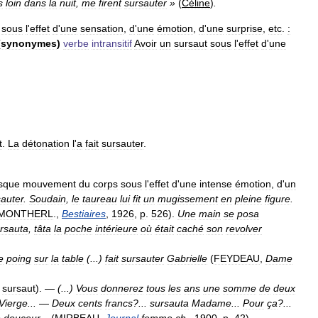
s
loin
dans
la
nuit
,
me
firent
sursauter
»
(
Céline
)
.
sous
l
'
effet
d
'
une
sensation
,
d
'
une
émotion
,
d
'
une
surprise
,
etc
.
:
(
synonymes
)
verbe
intransitif
Avoir
un
sursaut
sous
l
'
effet
d
'
une
t
.
La
détonation
l
'
a
fait
sursauter
.
sque
mouvement
du
corps
sous
l
'
effet
d
'
une
intense
émotion
,
d
'
un
sauter
.
Soudain
,
le
taureau
lui
fit
un
mugissement
en
pleine
figure
.
MONTHERL
.,
Bestiaires
,
1926
,
p
.
526
).
Une
main
se
posa
rsauta
,
tâta
la
poche
intérieure
où
était
caché
son
revolver
e
poing
sur
la
table
(...)
fait
sursauter
Gabrielle
(
FEYDEAU
,
Dame
sursaut
). —
(...)
Vous
donnerez
tous
les
ans
une
somme
de
deux
Vierge
...
—
Deux
cents
francs
?...
sursauta
Madame
...
Pour
ça
?...
n
douceur
...
(
MIRBEAU
,
Journal
femme
ch
.
,
1900
,
p
.
42
).