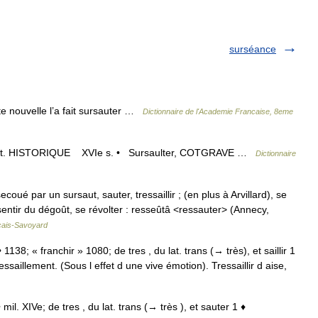
surséance
tte nouvelle l’a fait sursauter …
Dictionnaire de l'Academie Francaise, 8eme
ursaut. HISTORIQUE XVIe s. • Sursaulter, COTGRAVE …
Dictionnaire
ecoué par un sursaut, sauter, tressaillir ; (en plus à Arvillard), se
sentir du dégoût, se révolter : resseûtâ <ressauter> (Annecy,
nçais-Savoyard
• 1138; « franchir » 1080; de tres , du lat. trans (→ très), et saillir 1
aillement. (Sous l effet d une vive émotion). Tressaillir d aise,
• mil. XIVe; de tres , du lat. trans (→ très ), et sauter 1 ♦